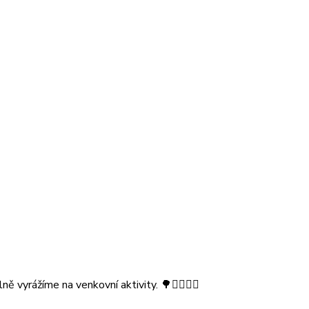
vyrážíme na venkovní aktivity. 🌳🚶‍♀️🚶‍♂️