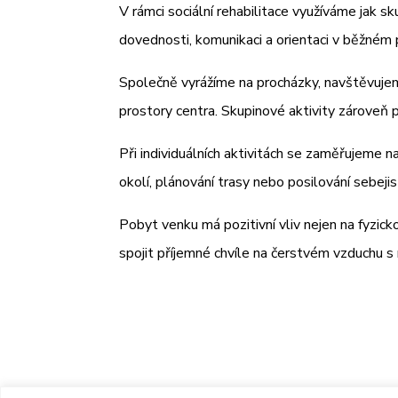
V rámci sociální rehabilitace využíváme jak sk
dovednosti, komunikaci a orientaci v běžném 
Společně vyrážíme na procházky, navštěvujem
prostory centra. Skupinové aktivity zároveň p
Při individuálních aktivitách se zaměřujeme n
okolí, plánování trasy nebo posilování sebejis
Pobyt venku má pozitivní vliv nejen na fyzic
spojit příjemné chvíle na čerstvém vzduchu s