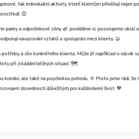
upinové, tak individuální aktivity, které klientům přinášejí nejen 
prostředí. 😊
e parky a odpočinkové zóny 🌿, povídáme si, pozorujeme okolí a
odporují navazování vztahů a spolupráci mezi klienty. 🤝
a potřeby a cíle konkrétního klienta. Může jít například o nácvi
toty při zvládání běžných situací. 🗺️
kou kondici, ale také na psychickou pohodu. 🌞 Proto jsme rádi, 
 rozvojem dovedností důležitých pro každodenní život. 💙