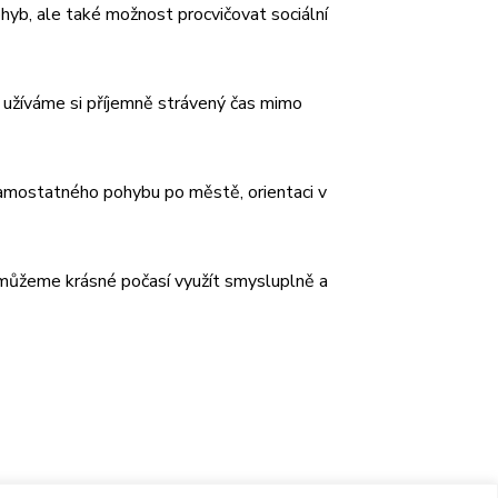
pohyb, ale také možnost procvičovat sociální
 užíváme si příjemně strávený čas mimo
k samostatného pohybu po městě, orientaci v
že můžeme krásné počasí využít smysluplně a