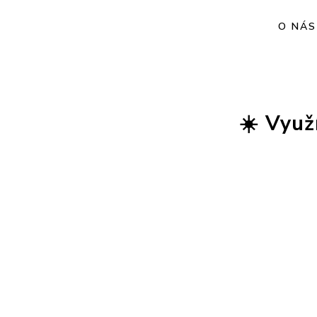
O NÁS
☀️ Využ