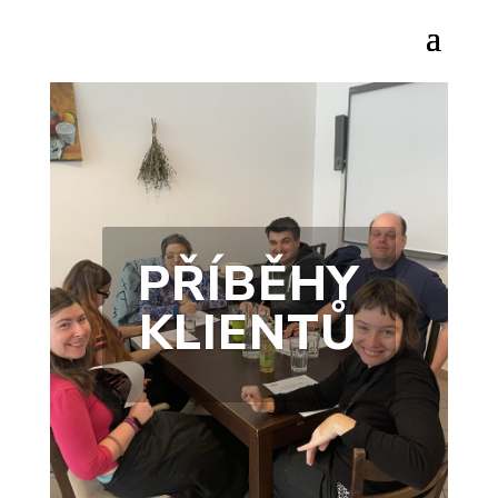
PŘÍBĚHY
KLIENTŮ