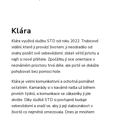
Klára
Klára využívá službu STD od roku 2022. Trubicové
vidění, které ji provází životem, ji neodradilo od
snahy posílit své sebevědomí, získat větší jistotu a
najít si nové přátele. Zpočátku jí sice orientace v
neznámém prostoru trvá déle, ale poté se dokáže
pohybovat bez pomoci hole.
Klára je velmi komunikativní a ochotná pomáhat
ostatním. Kamarády si v kavárně našla už během
prvních týdnů, a komunikace se zákazníky jí jde
skvěle. Díky službě STD si postupně buduje
sebevědomí a snaží se, aby ji její slabozrakost v
životě co nejméně omezovala. Dnes je mnohem