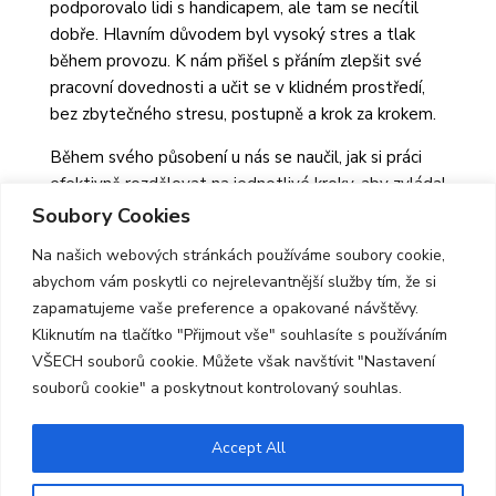
podporovalo lidi s handicapem, ale tam se necítil
dobře. Hlavním důvodem byl vysoký stres a tlak
během provozu. K nám přišel s přáním zlepšit své
pracovní dovednosti a učit se v klidném prostředí,
bez zbytečného stresu, postupně a krok za krokem.
Během svého působení u nás se naučil, jak si práci
efektivně rozdělovat na jednotlivé kroky, aby zvládal
provoz bez přetížení a zároveň si udržel vysokou
Soubory Cookies
efektivitu. Dnes zvládá provoz kavárny s větším
Na našich webových stránkách používáme soubory cookie,
klidem a jistotou. Aktuálně se zaměřuje na práci s
abychom vám poskytli co nejrelevantnější služby tím, že si
kávovarem, která ho velmi baví, a neustále se v
zapamatujeme vaše preference a opakované návštěvy.
této oblasti zdokonaluje.
Kliknutím na tlačítko "Přijmout vše" souhlasíte s používáním
VŠECH souborů cookie. Můžete však navštívit "Nastavení
souborů cookie" a poskytnout kontrolovaný souhlas.
Accept All
© 2026 Centrum MARTIN |
Prohlášení o