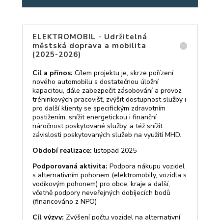
ELEKTROMOBIL - Udržitelná
městská doprava a mobilita
(2025-2026)
Cíl a přínos:
Cílem projektu je, skrze pořízení
nového automobilu s dostatečnou úložní
kapacitou, dále zabezpečit zásobování a provoz
tréninkových pracovišť, zvýšit dostupnost služby i
pro další klienty se specifickým zdravotním
postižením, snížit energetickou i finanční
náročnost poskytované služby, a též snížit
závislosti poskytovaných služeb na využití MHD.
Období realizace:
listopad 2025
Podporovaná aktivita:
Podpora nákupu vozidel
s alternativním pohonem (elektromobily, vozidla s
vodíkovým pohonem) pro obce, kraje a další,
včetně podpory neveřejných dobíjecích bodů
(financováno z NPO)
Cíl výzvy:
Zvýšení počtu vozidel na alternativní