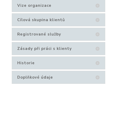
Vize organizace
Cílová skupina klientů
Registrované služby
Zásady při práci s klienty
Historie
Doplňkové údaje