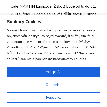
Café MARTIN Lupáčova (Žižkov) bude od 6. do 31.
7. uzavřeno. Budeme se na vás těšit znovu 3. srpna
Soubory Cookies
2026 v běžných otevíracích hodinách. Děkujeme za
pochopení.
Na našich webových stránkách používáme soubory cookie,
abychom vám poskytli co nejrelevantnější služby tím, že si
zapamatujeme vaše preference a opakované návštěvy.
Kliknutím na tlačítko "Přijmout vše" souhlasíte s používáním
VŠECH souborů cookie. Můžete však navštívit "Nastavení
souborů cookie" a poskytnout kontrolovaný souhlas.
Accept All
© 2026 Centrum MARTIN |
Prohlášení o
přístupnosti
|
GDPR
Customise
Reject All