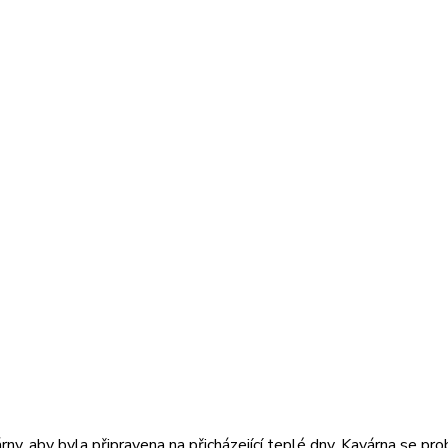
rny, aby byla připravena na přicházející teplé dny. Kavárna se pro