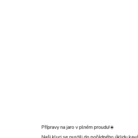
Přípravy na jaro v plném proudu!☀️
Naši kluci se pustili do pořádného úklidu kavá