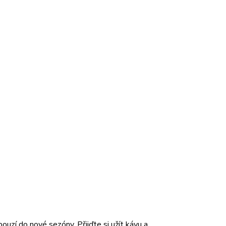
bouzí do nové sezóny. Přijďte si užít kávu a