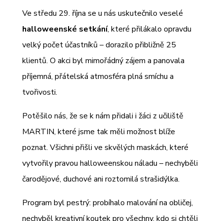
Ve středu 29. října se u nás uskutečnilo veselé
halloweenské setkání
, které přilákalo opravdu
velký počet účastníků – dorazilo přibližně 25
klientů. O akci byl mimořádný zájem a panovala
příjemná, přátelská atmosféra plná smíchu a
tvořivosti.
Potěšilo nás, že se k nám přidali i žáci z učiliště
MARTIN, které jsme tak měli možnost blíže
poznat. Všichni přišli ve skvělých maskách, které
vytvořily pravou halloweenskou náladu – nechyběli
čarodějové, duchové ani roztomilá strašidýlka.
Program byl pestrý: probíhalo malování na obličej,
nechyběl kreativní koutek pro všechny, kdo si chtěli