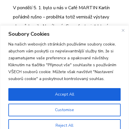
V pondělí 5. 1. bylo u nás v Café MARTIN Karlín
pořádně rušno – proběhla totiž vernisáž výstavy
obrazů Jarmily Novákové „Sny a fantazie“, která
Soubory Cookies
bude po celý leden zpříjemňovat atmosféru naší
Na našich webových stránkách používáme soubory cookie,
kavárny.
abychom vám poskytli co nejrelevantnější služby tím, že si
zapamatujeme vaše preference a opakované návštěvy.
Kliknutím na tlačítko "Přijmout vše" souhlasíte s používáním
VŠECH souborů cookie. Můžete však navštívit "Nastavení
souborů cookie" a poskytnout kontrolovaný souhlas.
Accept All
© 2026 Centrum MARTIN |
Prohlášení o
přístupnosti
|
GDPR
Customise
Reject All