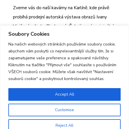
Zveme vás do naší kavárny na Karlíně, kde právě
probíhá prodejní autorská výstava obrazů Ivany
Visičové a Jindry Binderové. Čekají na vás originální
Soubory Cookies
obrazy plné emocí, přírody, zvířat i fantazie. Ideální
Na našich webových stránkách používáme soubory cookie,
zastavení v předvánočním čase.
abychom vám poskytli co nejrelevantnější služby tím, že si
zapamatujeme vaše preference a opakované návštěvy.
Kliknutím na tlačítko "Přijmout vše" souhlasíte s používáním
VŠECH souborů cookie. Můžete však navštívit "Nastavení
souborů cookie" a poskytnout kontrolovaný souhlas.
Accept All
© 2026 Centrum MARTIN |
Prohlášení o
přístupnosti
|
GDPR
Customise
Reject All