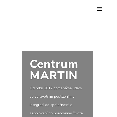
Centrum
MARTIN
Od roku 2012 pomáháme lidem
se zdravotním postižením v
integraci do společnosti a
zapojování do pracovního života.