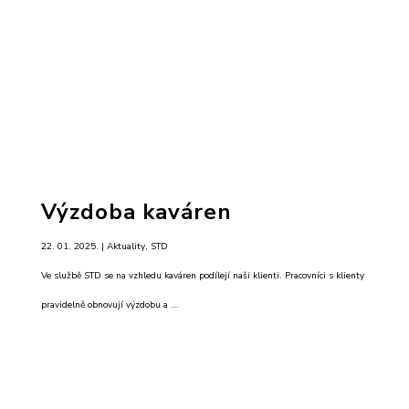
Výzdoba kaváren
22. 01. 2025. |
Aktuality
,
STD
Ve službě STD se na vzhledu kaváren podílejí naši klienti. Pracovníci s klienty
pravidelně obnovují výzdobu a ...