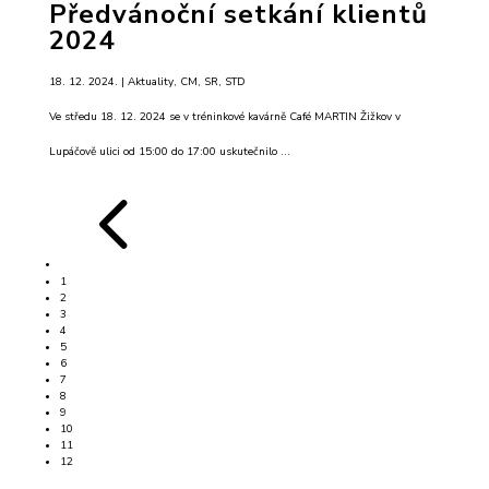
Předvánoční setkání klientů
2024
18. 12. 2024. |
Aktuality
,
CM
,
SR
,
STD
Ve středu 18. 12. 2024 se v tréninkové kavárně Café MARTIN Žižkov v
Lupáčově ulici od 15:00 do 17:00 uskutečnilo ...
4
1
2
3
4
5
6
7
8
9
10
11
12